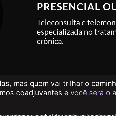
PRESENCIAL O
Teleconsulta e telemo
especializada no trata
crônica.
s, mas quem vai trilhar o camin
omos coadjuvantes e
você será o a
 nosso tratamento envolve intervenções mais modernas e