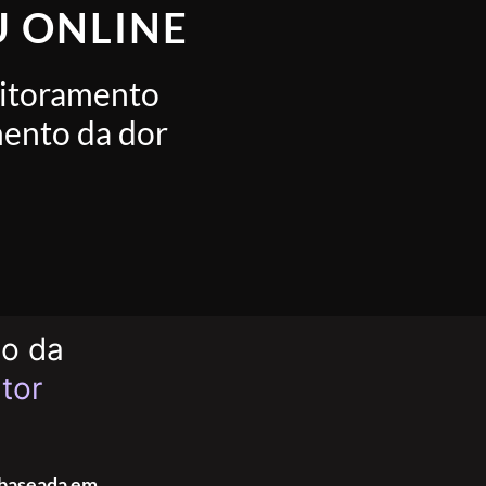
U ONLINE
nitoramento
mento da dor
ho da
tor
 baseada em