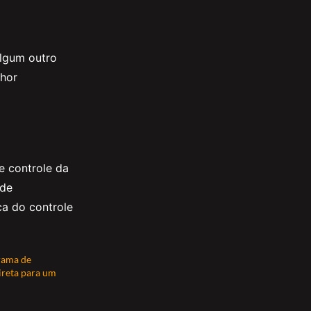
algum outro
lhor
e controle da
 de
a do controle
grama de
ireta para um