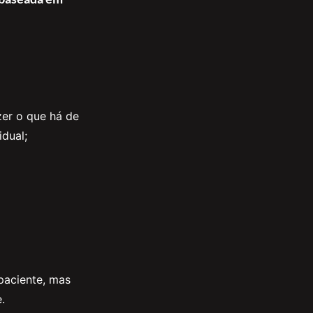
zer o que há de
idual;
paciente, mas
.