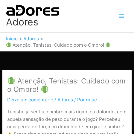
Ir
para
o
Adores
conteúdo
Início
Adores
Atenção, Tenistas: Cuidado com o Ombro!
Atenção, Tenistas: Cuidado com
o Ombro!
Deixe um comentário
/
Adores
/ Por
rique
Tenista, já sentiu o ombro mais rígido ou dolorido, com
aquela sensação de peso durante o jogo? Percebeu
uma perda de força ou dificuldade em girar o ombro?