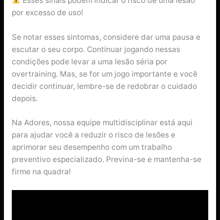
Esses sinais podem indicar o risco de uma lesão
por excesso de uso!
Se notar esses sintomas, considere dar uma pausa e
escutar o seu corpo. Continuar jogando nessas
condições pode levar a uma lesão séria por
overtraining. Mas, se for um jogo importante e você
decidir continuar, lembre-se de redobrar o cuidado
depois.
Na Adores, nossa equipe multidisciplinar está aqui
para ajudar você a reduzir o risco de lesões e
aprimorar seu desempenho com um trabalho
preventivo especializado. Previna-se e mantenha-se
firme na quadra!