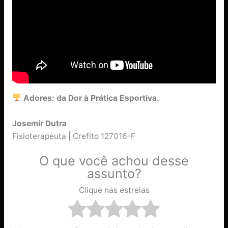
Adores: da Dor à Prática Esportiva.
Josemir Dutra
Fisioterapeuta | Crefito 127016-F
O que você achou desse
assunto?
Clique nas estrelas