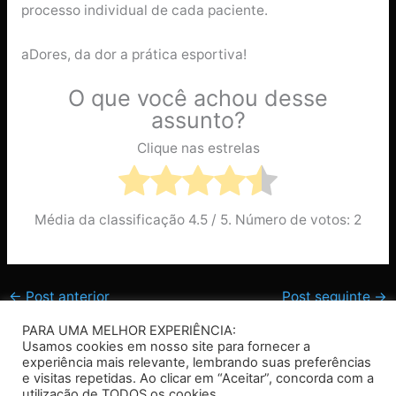
processo individual de cada paciente.
aDores, da dor a prática esportiva!
O que você achou desse
assunto?
Clique nas estrelas
Média da classificação
4.5
/ 5. Número de votos:
2
←
Post anterior
Post seguinte
→
PARA UMA MELHOR EXPERIÊNCIA:
Usamos cookies em nosso site para fornecer a
experiência mais relevante, lembrando suas preferências
e visitas repetidas. Ao clicar em “Aceitar”, concorda com a
Copyright © 2026 Adores
utilização de TODOS os cookies.