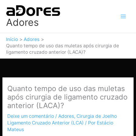
Ir
para
o
Adores
conteúdo
Início
Adores
Quanto tempo de uso das muletas após cirurgia de
ligamento cruzado anterior (LACA)?
Quanto tempo de uso das muletas
após cirurgia de ligamento cruzado
anterior (LACA)?
Deixe um comentário
/
Adores
,
Cirurgia de Joelho
Ligamento Cruzado Anterior (LCA)
/ Por
Estácio
Mateus